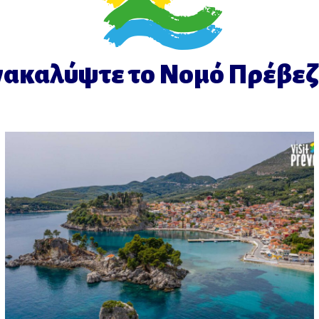
νακαλύψτε το Νομό Πρέβεζ