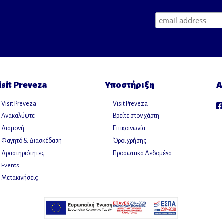
isit Preveza
Υποστήριξη
Α
Visit Preveza
Visit Preveza
Ανακαλύψτε
Βρείτε στον χάρτη
Διαμονή
Επικοινωνία
Φαγητό & Διασκέδαση
Όροι χρήσης
Δραστηριότητες
Προσωπικα Δεδομένα
Events
Μετακινήσεις