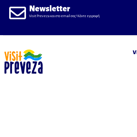
Newsletter
Visit Preveza και στο email σας! Κάντε εγγραφή
V