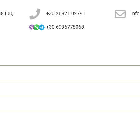
48100,
+30 26821 02791
inf
+30 6936778068