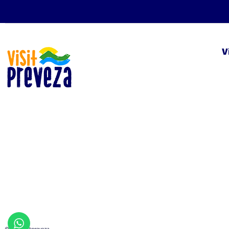
V
© 2019 visitpreveza