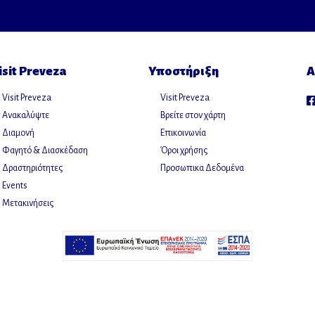
isit Preveza
Υποστήριξη
Α
Visit Preveza
Visit Preveza
Ανακαλύψτε
Βρείτε στον χάρτη
Διαμονή
Επικοινωνία
Φαγητό & Διασκέδαση
Όροι χρήσης
Δραστηριότητες
Προσωπικα Δεδομένα
Events
Μετακινήσεις