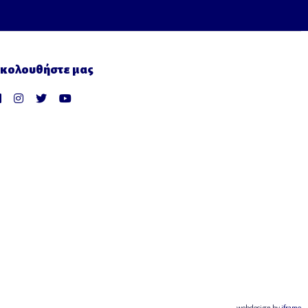
κολουθήστε μας
webdesign by
iframe