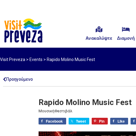
Ανακαλύψτε
Διαμονή
Visit Preveza
>
Events
>
Rapido Molino Music Fest
Προηγούμενο
Rapido Molino Music Fest
ΜουσικήΦεστιβάλ
Facebook
Tweet
Pin
Like