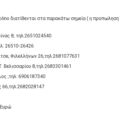
olino διατίθενται στα παρακάτω σημεία ( η προπωληση
ρίνας 8, τηλ:2651024540
ηλ: 26510-26426
ίτσε, Φιλελλήνων 26,τηλ:2681077631
. Βελισσαρίου 8,τηλ:2683301461
λος ,τηλ: 6906187340
ς 66,τηλ:2682028147
 Ευρώ