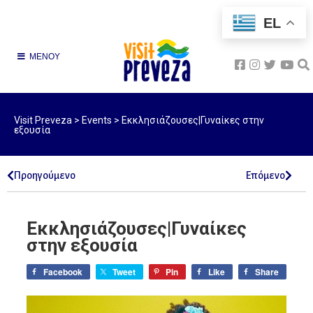
EL
ΜΕΝΟΥ
Visit Preveza
>
Events
>
Εκκλησιάζουσες|Γυναίκες στην
εξουσία
Προηγούμενο
Επόμενο
Εκκλησιάζουσες|Γυναίκες
στην εξουσία
Facebook
Tweet
Pin
Like
Share