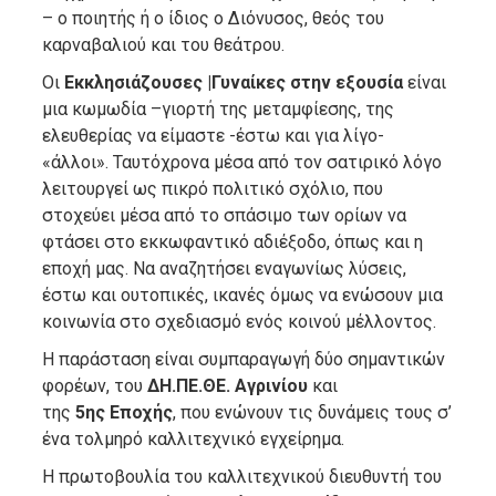
– ο ποιητής ή ο ίδιος ο Διόνυσος, θεός του
καρναβαλιού και του θεάτρου.
Οι
Εκκλησιάζουσες |Γυναίκες στην εξουσία
είναι
μια κωμωδία –γιορτή της μεταμφίεσης, της
ελευθερίας να είμαστε -έστω και για λίγο-
«άλλοι». Ταυτόχρονα μέσα από τον σατιρικό λόγο
λειτουργεί ως πικρό πολιτικό σχόλιο, που
στοχεύει μέσα από το σπάσιμο των ορίων να
φτάσει στο εκκωφαντικό αδιέξοδο, όπως και η
εποχή μας. Να αναζητήσει εναγωνίως λύσεις,
έστω και ουτοπικές, ικανές όμως να ενώσουν μια
κοινωνία στο σχεδιασμό ενός κοινού μέλλοντος.
Η παράσταση είναι συμπαραγωγή δύο σημαντικών
φορέων, του
ΔΗ.ΠΕ.ΘΕ. Αγρινίου
και
της
5
ης
Εποχής
, που ενώνουν τις δυνάμεις τους σ’
ένα τολμηρό καλλιτεχνικό εγχείρημα.
Η πρωτοβουλία του καλλιτεχνικού διευθυντή του