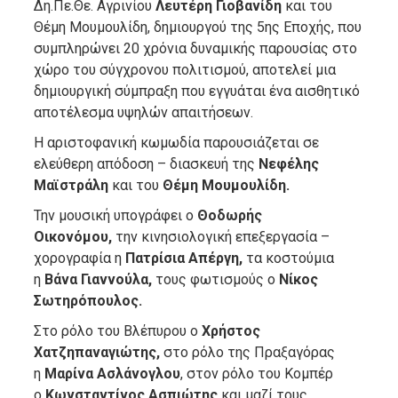
Δη.Πε.Θε. Αγρινίου
Λευτέρη Γιοβανίδη
και του
Θέμη Μουμουλίδη, δημιουργού της 5
ης
Εποχής, που
συμπληρώνει 20 χρόνια δυναμικής παρουσίας στο
χώρο του σύγχρονου πολιτισμού, αποτελεί μια
δημιουργική σύμπραξη που εγγυάται ένα αισθητικό
αποτέλεσμα υψηλών απαιτήσεων.
Η αριστοφανική κωμωδία παρουσιάζεται σε
ελεύθερη απόδοση – διασκευή της
Νεφέλης
Μαϊστράλη
και του
Θέμη Μουμουλίδη.
Την μουσική υπογράφει ο
Θοδωρής
Οικονόμου,
την κινησιολογική επεξεργασία –
χορογραφία η
Πατρίσια Απέργη,
τα κοστούμια
η
Βάνα Γιαννούλα,
τους φωτισμούς ο
Νίκος
Σωτηρόπουλος.
Στο ρόλο του Βλέπυρου ο
Χρήστος
Χατζηπαναγιώτης,
στο ρόλο της Πραξαγόρας
η
Μαρίνα Ασλάνογλου
, στον ρόλο του Κομπέρ
ο
Κωνσταντίνος Ασπιώτης
και μαζί τους