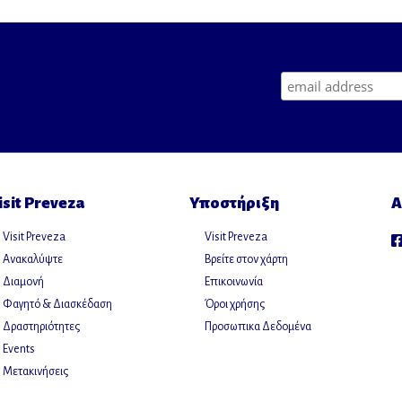
isit Preveza
Υποστήριξη
Α
Visit Preveza
Visit Preveza
Ανακαλύψτε
Βρείτε στον χάρτη
Διαμονή
Επικοινωνία
Φαγητό & Διασκέδαση
Όροι χρήσης
Δραστηριότητες
Προσωπικα Δεδομένα
Events
Μετακινήσεις