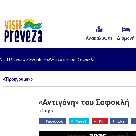
Ανακαλύψτε
Διαμονή
Visit Preveza
>
Events
>
«Αντιγόνη» του Σοφοκλή
Προηγούμενο
«Αντιγόνη» του Σοφοκλή
Θέατρο
Facebook
Tweet
Pin
Like