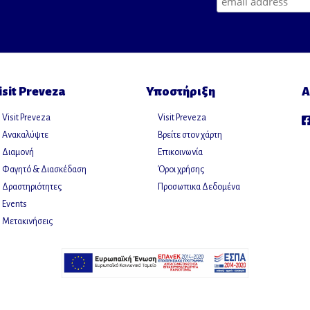
isit Preveza
Υποστήριξη
Α
Visit Preveza
Visit Preveza
Ανακαλύψτε
Βρείτε στον χάρτη
Διαμονή
Επικοινωνία
Φαγητό & Διασκέδαση
Όροι χρήσης
Δραστηριότητες
Προσωπικα Δεδομένα
Events
Μετακινήσεις