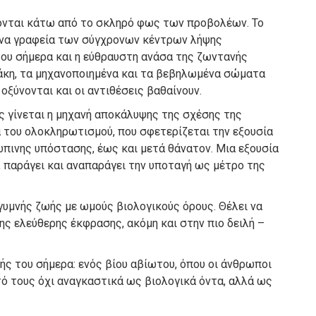
γονται κάτω από το σκληρό φως των προβολέων. Το
ένα γραφεία των σύγχρονων κέντρων λήψης
ου σήμερα και η εύθραυστη ανάσα της ζωντανής
άκη, τα μηχανοποιημένα και τα βεβηλωμένα σώματα
οξύνονται και οι αντιθέσεις βαθαίνουν.
ς γίνεται η μηχανή αποκάλυψης της σχέσης της
α του ολοκληρωτισμού, που σφετερίζεται την εξουσία
ώπινης υπόστασης, έως και μετά θάνατον. Μια εξουσία
 παράγει και αναπαράγει την υποταγή ως μέτρο της
γυμνής ζωής με ωμούς βιολογικούς όρους. Θέλει να
της ελεύθερης έκφρασης, ακόμη και στην πιο δειλή –
ής του σήμερα: ενός βίου αβίωτου, όπου οι άνθρωποι
ατό τους όχι αναγκαστικά ως βιολογικά όντα, αλλά ως